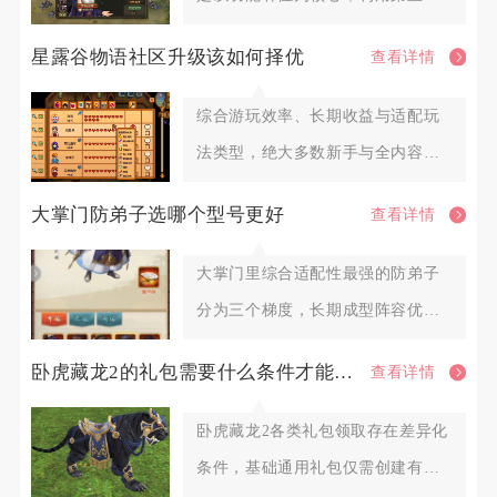
填补队伍控制、收割、承伤短板，
星露谷物语社区升级该如何择优
查看详情
综合游玩效率、长期收益与适配玩
法类型，绝大多数新手与全内容探
索玩家优先选择社区中心献祭路线
大掌门防弟子选哪个型号更好
查看详情
大掌门里综合适配性最强的防弟子
分为三个梯度，长期成型阵容优先
选择扫地僧作为核心前排防弟子，
卧虎藏龙2的礼包需要什么条件才能领取
查看详情
卧虎藏龙2各类礼包领取存在差异化
条件，基础通用礼包仅需创建有效