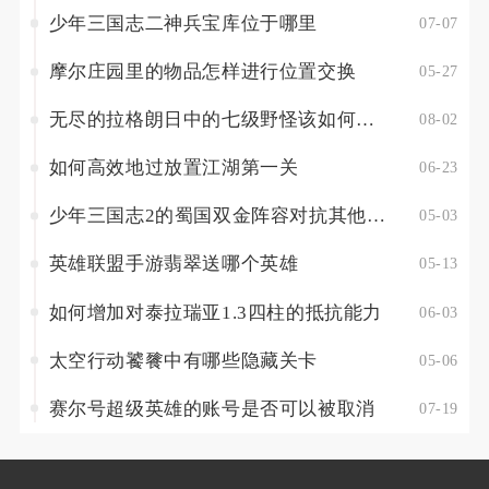
少年三国志二神兵宝库位于哪里
07-07
摩尔庄园里的物品怎样进行位置交换
05-27
无尽的拉格朗日中的七级野怪该如何攻略
08-02
如何高效地过放置江湖第一关
06-23
少年三国志2的蜀国双金阵容对抗其他阵容时有什么策略
05-03
英雄联盟手游翡翠送哪个英雄
05-13
如何增加对泰拉瑞亚1.3四柱的抵抗能力
06-03
太空行动饕餮中有哪些隐藏关卡
05-06
赛尔号超级英雄的账号是否可以被取消
07-19