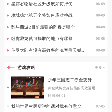
星露谷物语社区升级该如何择优
08-09
攻城掠地第五个将如何应对挑战
08-09
乱斗西游2目前最强的阵容是哪个
08-08
卧虎藏龙贰可摘取的地点有哪些
08-08
斗罗大陆有没有高效率的魂帝熊天赋点配置策略
08-08
游戏攻略
更多
少年三国志二赤金变身技能如何提高使用效果
赤金武将变身技能的高效运用，核心在于精准把控变身触发时机、搭配专属阵容与战法、强化元素伤害
时间:06-01
我的世界村民所说的话对我有何意义
07-05