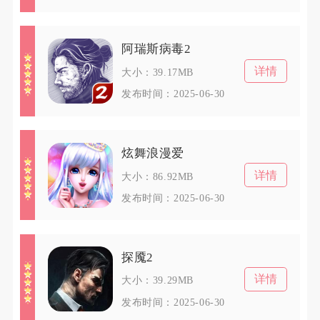
阿瑞斯病毒2
详情
大小：39.17MB
发布时间：2025-06-30
炫舞浪漫爱
详情
大小：86.92MB
发布时间：2025-06-30
探魇2
详情
大小：39.29MB
发布时间：2025-06-30