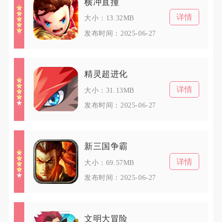
横冲直撞
详情
大小：13.32MB
发布时间：2025-06-27
精灵超进化
详情
大小：31.13MB
发布时间：2025-06-27
新三国争霸
详情
大小：69.57MB
发布时间：2025-06-27
文明大冒险