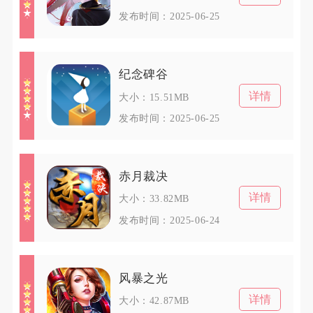
发布时间：2025-06-25
纪念碑谷
详情
大小：15.51MB
发布时间：2025-06-25
赤月裁决
详情
大小：33.82MB
发布时间：2025-06-24
风暴之光
详情
大小：42.87MB