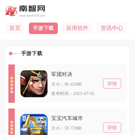
首页
应用软件
资讯中心
手游下载
手游下载
军团对决
详情
大小：96.42MB
发布时间：2025-07-01
宝宝汽车城市
详情
大小：59.72MB