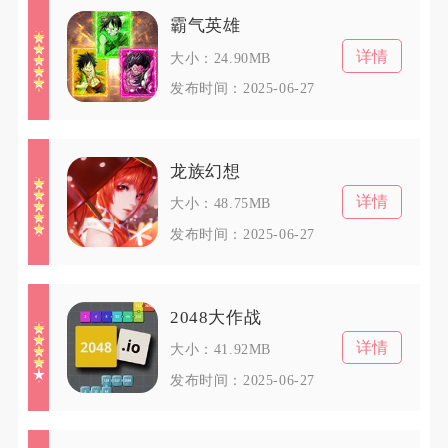
霸气英雄
详情
大小：24.90MB
发布时间：2025-06-27
龙族幻想
详情
大小：48.75MB
发布时间：2025-06-27
2048大作战
详情
大小：41.92MB
发布时间：2025-06-27