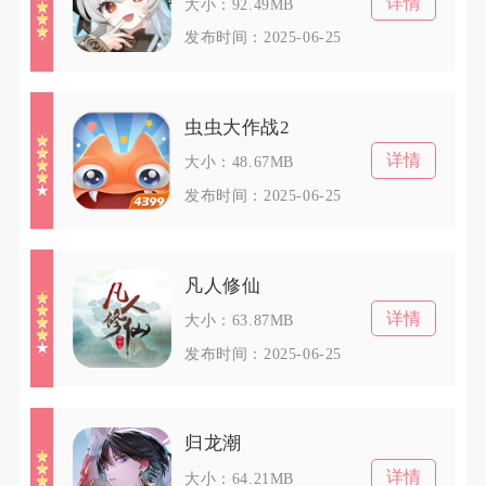
详情
大小：92.49MB
发布时间：2025-06-25
虫虫大作战2
详情
大小：48.67MB
发布时间：2025-06-25
凡人修仙
详情
大小：63.87MB
发布时间：2025-06-25
归龙潮
详情
大小：64.21MB