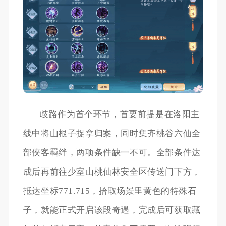
歧路作为首个环节，首要前提是在洛阳主
线中将山根子捉拿归案，同时集齐桃谷六仙全
部侠客羁绊，两项条件缺一不可。全部条件达
成后再前往少室山桃仙林安全区传送门下方，
抵达坐标771.715，拾取场景里黄色的特殊石
子，就能正式开启该段奇遇，完成后可获取藏