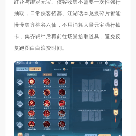
红花与绑定元宝。侠客收集不需要一次性强行
抽取，日常侠客招募、江湖话本兑换碎片都能
慢慢集齐桃谷六仙，不用消耗大量元宝强行抽
卡，集齐羁绊后再前往场景拾取道具，避免反
复跑图白白浪费时间。