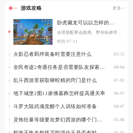
游戏攻略
更多
卧虎藏龙可以以怎样的速度跑10几锭
合理搭配帮会跑商、野外拓碑寻宝、日常押镖以及寄售行倒卖物资，单号可以快速累积到十几锭银两，
时间:07-11
火影忍者羁绊装备时需要注意什么
05-15
全民奇迹2奇遇任务是否需要队友探索幽暗密林
08-04
乱斗西游里获取蟒蛇精的窍门是什么
07-02
地下城堡2图11谢佛墓葬怎样提高通关率
06-07
斗罗大陆武魂觉醒个人训练如何准备
08-07
灵饰狂暴等级要在梦幻西游的哪个门派使用
05-06
航海王热血航线万能强化玉是否有时间限制
05-01