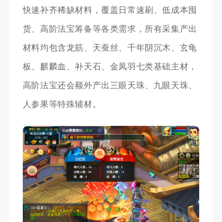
快速补齐稀缺材料，覆盖日常速刷、低成本囤
货、高阶法宝筹备等各类需求，所有采集产出
材料均包含龙筋、天蚕丝、千年阴沉木、玄龟
板、麒麟血、补天石、金凤羽七类基础主材，
高阶法宝还会额外产出三眼天珠、九眼天珠、
人参果等特殊辅材。