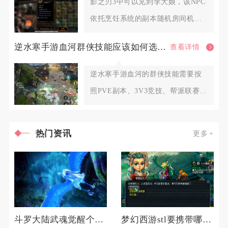
影之刃3中可以见到李大娘，该NPC
依托烹饪系统的副本随机房间机制
触发刷新，不存在固定坐标点
逆水寒手游血河群侠技能应该如何选择调整
查看详情
逆水寒手游血河的群侠技能需要按
照PVE副本、3V3竞技、帮派联赛三
类场景划分固定搭配，围绕
热门资讯
更多
斗罗大陆武魂觉醒个人训练如何准备
梦幻西游stl要携带哪些物品