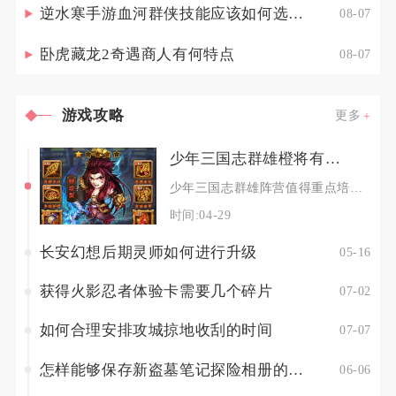
逆水寒手游血河群侠技能应该如何选择调整
08-07
卧虎藏龙2奇遇商人有何特点
08-07
游戏攻略
更多
少年三国志群雄橙将有哪些厉害的实力角色值得推荐
少年三国志群雄阵营值得重点培养的强力橙将为吕布、张角、华佗、于吉、卢植，这五位武将覆盖爆发
时间:04-29
长安幻想后期灵师如何进行升级
05-16
获得火影忍者体验卡需要几个碎片
07-02
如何合理安排攻城掠地收刮的时间
07-07
怎样能够保存新盗墓笔记探险相册的质量
06-06