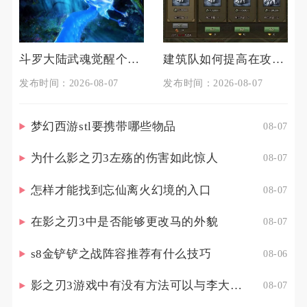
斗罗大陆武魂觉醒个人训练如何准备
建筑队如何提高在攻城掠地中的生存能力
发布时间：2026-08-07
发布时间：2026-08-07
梦幻西游stl要携带哪些物品
08-07
为什么影之刃3左殇的伤害如此惊人
08-07
怎样才能找到忘仙离火幻境的入口
08-07
在影之刃3中是否能够更改马的外貌
08-07
s8金铲铲之战阵容推荐有什么技巧
08-06
影之刃3游戏中有没有方法可以与李大娘见面
08-07