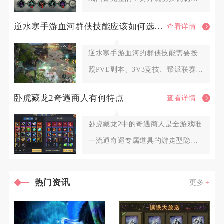
解锁对应外观资源后即可自由更
逆水寒手游血河群侠技能应该如何选择调整
查看详情
逆水寒手游血河的群侠技能需要按
照PVE副本、3V3竞技、帮派联赛三
类场景划分固定搭配，围绕
卧虎藏龙2奇遇商人有何特点
查看详情
卧虎藏龙2中的奇遇商人是全游戏唯
一流通奇遇专属道具的游走型隐藏
NPC，不会固定定点刷新，也
热门资讯
更多