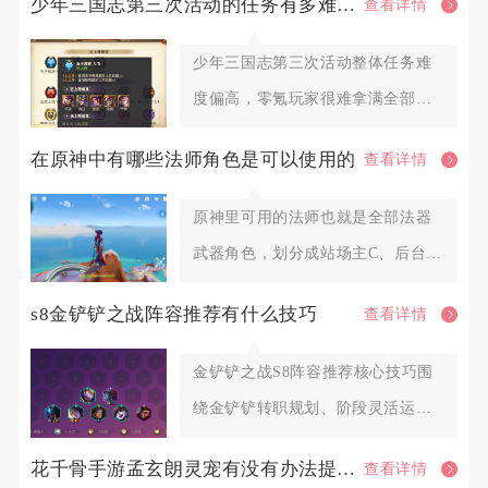
少年三国志第三次活动的任务有多难完成
查看详情
少年三国志第三次活动整体任务难
度偏高，零氪玩家很难拿满全部档
位奖励，微氪玩家也需要提前囤积
在原神中有哪些法师角色是可以使用的
查看详情
原神里可用的法师也就是全部法器
武器角色，划分成站场主C、后台副
C、功能型辅助三大类别，火系
s8金铲铲之战阵容推荐有什么技巧
查看详情
金铲铲之战S8阵容推荐核心技巧围
绕金铲铲转职规划、阶段灵活运
营、羁绊变阵、装备适配、对位博
花千骨手游孟玄朗灵宠有没有办法提高其出战的生存能力
查看详情