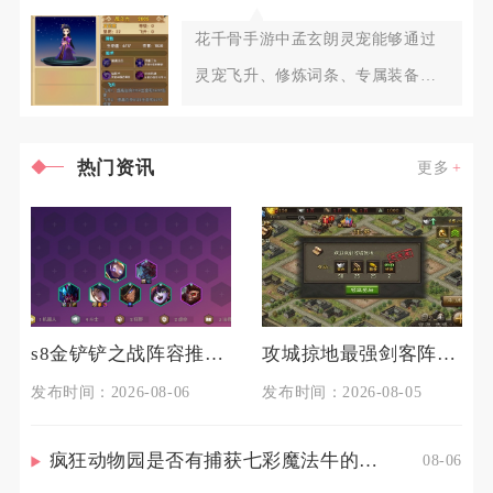
花千骨手游中孟玄朗灵宠能够通过
灵宠飞升、修炼词条、专属装备洗
炼、羁绊搭配、元神内丹以及实战
热门资讯
更多
s8金铲铲之战阵容推荐有什么技巧
攻城掠地最强剑客阵容中有哪些隐秘玩法
发布时间：2026-08-06
发布时间：2026-08-05
疯狂动物园是否有捕获七彩魔法牛的技巧
08-06