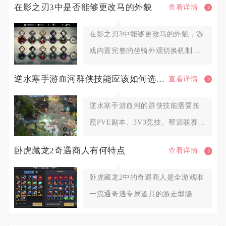
在影之刃3中是否能够更改马的外貌
查看详情
在影之刃3中能够更改马的外貌，游
戏内置完整的坐骑外观切换机制，
解锁对应外观资源后即可自由更
逆水寒手游血河群侠技能应该如何选择调整
查看详情
逆水寒手游血河的群侠技能需要按
照PVE副本、3V3竞技、帮派联赛三
类场景划分固定搭配，围绕
卧虎藏龙2奇遇商人有何特点
查看详情
卧虎藏龙2中的奇遇商人是全游戏唯
一流通奇遇专属道具的游走型隐藏
NPC，不会固定定点刷新，也