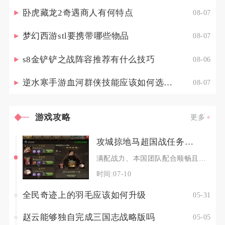
卧虎藏龙2奇遇商人有何特点
08-07
梦幻西游stl要携带哪些物品
08-07
s8金铲铲之战阵容推荐有什么技巧
08-06
逆水寒手游血河群侠技能应该如何选择调整
08-07
游戏攻略
更多
攻城掠地马超国战任务需要多长时间完成
满配战力、本国团队配合顺畅且全程专注跟进国战进程的情况下，马超前置国战相关积累任务可在完整
时间:07-10
全民奇迹上的羽毛应该如何升级
05-31
赵云能够独自完成三国志战略版吗
05-05