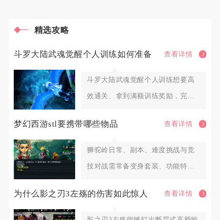
精选攻略
斗罗大陆武魂觉醒个人训练如何准备
查看详情
斗罗大陆武魂觉醒个人训练想要高
效通关、拿到满额训练奖励，完整
准备分为资源储备、魂师阵容调配
梦幻西游stl要携带哪些物品
查看详情
狮驼岭日常、副本、难度挑战与竞
技对战需常备变身套装、功能特技
装备、核心输出防御法宝、续航消
为什么影之刃3左殇的伤害如此惊人
查看详情
影之刃3左殇能够打出断层式高额输