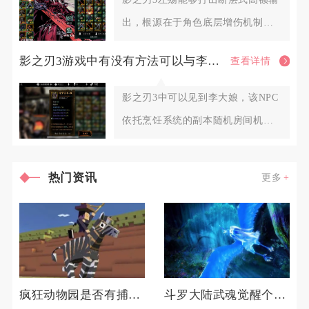
出，根源在于角色底层增伤机制、
双流派专属倍率体系、心法羁绊
影之刃3游戏中有没有方法可以与李大娘见面
查看详情
影之刃3中可以见到李大娘，该NPC
依托烹饪系统的副本随机房间机制
触发刷新，不存在固定坐标点
热门资讯
更多
疯狂动物园是否有捕获七彩魔法牛的技巧
斗罗大陆武魂觉醒个人训练如何准备