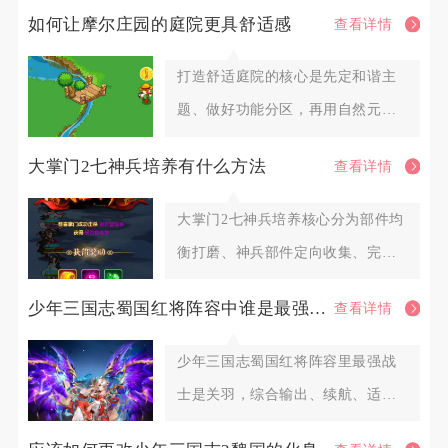
如何让摩尔庄园的庭院更具舒适感
查看详情
打造舒适庭院的核心是先定和谐主
题、做好功能分区，再用自然元
素、柔和灯光与互动家具填充细
大掌门2七神兵培养有什么方法
查看详情
节，
大掌门2七神兵培养核心分为部件均
衡打磨、神兵部件定向收集、完整
神兵锻造进阶、资源规划分配四
少年三国志蜀国红将阵容中谁是最强的战士
查看详情
少年三国志蜀国红将阵容里最强战
士是关羽，综合输出、续航、适配
性与全场景实战表现，其余赵云、