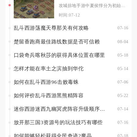
攻城掠地手游中夏侯惇分为初始红将、高阶紫将两大形态，新手阶段可通过25级酒馆主线招募基础红
时间:07-12
乱斗西游荡魔天尊那关有何攻略
07-16
楚留香跑商最佳路线数据是否可信赖
08-04
口袋奇兵喀秋莎的获得具体位置在哪里
05-18
怎样才能在率土之滨抽到华佗
05-14
如何在乱斗西游96击败毒蛛
07-06
如何评价乱斗西游黑熊精阵容
05-22
迷你西游迷西九幽冥虎阵容升级顺序应该如何
07-14
放开那三国3资源号的玩法技巧有哪些
07-16
如何能够轻松获得全民奇迹2魔晶
07-18