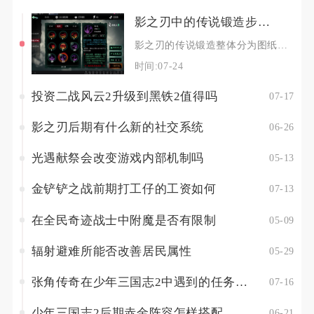
影之刃中的传说锻造步骤是什么
影之刃的传说锻造整体分为图纸获取、素材囤积、基础锻造、词条改造、宗师养成五个核心环节，整个
时间:07-24
投资二战风云2升级到黑铁2值得吗
07-17
影之刃后期有什么新的社交系统
06-26
光遇献祭会改变游戏内部机制吗
05-13
金铲铲之战前期打工仔的工资如何
07-13
在全民奇迹战士中附魔是否有限制
05-09
辐射避难所能否改善居民属性
05-29
张角传奇在少年三国志2中遇到的任务有何特点
07-16
少年三国志2后期赤金阵容怎样搭配
06-21