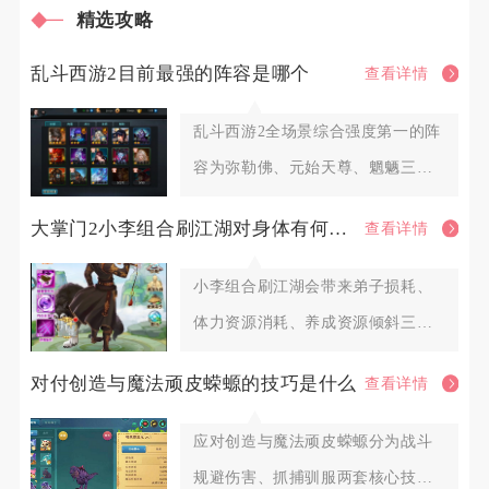
精选攻略
乱斗西游2目前最强的阵容是哪个
查看详情
乱斗西游2全场景综合强度第一的阵
容为弥勒佛、元始天尊、魍魉三英
雄组合，这套阵容覆盖排行榜P
大掌门2小李组合刷江湖对身体有何影响
查看详情
小李组合刷江湖会带来弟子损耗、
体力资源消耗、养成资源倾斜三大
层面影响，合理调配阵容与扫荡节
对付创造与魔法顽皮蝾螈的技巧是什么
查看详情
应对创造与魔法顽皮蝾螈分为战斗
规避伤害、抓捕驯服两套核心技