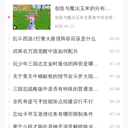
创造与魔法玉米的分布情况如何
创造与魔法玉米主要集中在枯骨山脉、乐乐河谷上方峡谷与银月丘陵三大区域，其中枯骨山脉密度最高
时间:06-25
乱斗西游2打篝火最强阵容应该是什么
05-01
武将在万国觉醒中该如何配兵
05-25
玩少年三国志玄金时最佳的阵营是哪个呢
07-19
关于青天牛蟒献祭的情节在斗罗大陆的哪一章
07-28
三国志战略版中是否有特殊的普通攻击效果
05-08
全民奇迹弓手技能加点给建议行不行
06-29
忘仙卡寻宝老僧任务有哪些限制条件
07-14
要怎么样才能在原神手游里解锁狼这个角色
07-29