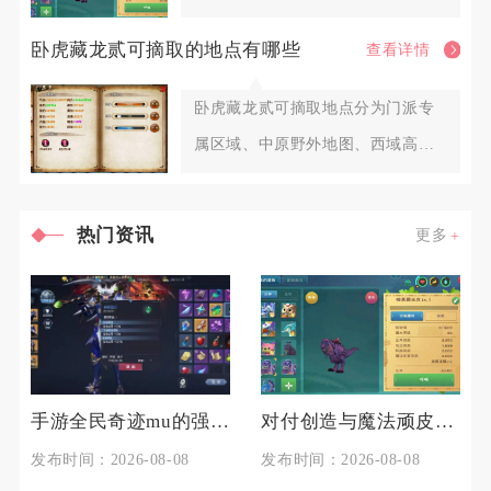
巧，全程把控距离、打断护盾、控
卧虎藏龙贰可摘取的地点有哪些
查看详情
血
卧虎藏龙贰可摘取地点分为门派专
属区域、中原野外地图、西域高阶
区域、皇城隐藏点位、帮派专属药
热门资讯
更多
手游全民奇迹mu的强化技巧有哪些
对付创造与魔法顽皮蝾螈的技巧是什么
发布时间：2026-08-08
发布时间：2026-08-08