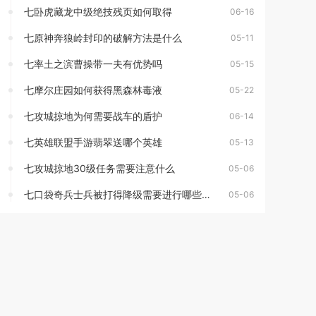
七卧虎藏龙中级绝技残页如何取得
06-16
七原神奔狼岭封印的破解方法是什么
05-11
七率土之滨曹操带一夫有优势吗
05-15
七摩尔庄园如何获得黑森林毒液
05-22
七攻城掠地为何需要战车的盾护
06-14
七英雄联盟手游翡翠送哪个英雄
05-13
七攻城掠地30级任务需要注意什么
05-06
七口袋奇兵士兵被打得降级需要进行哪些改进
05-06