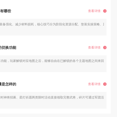
巧有哪些
查看详情
成装备强化、减少材料损耗，核心技巧分为阶段化资源分配、垫装实操策略、风险道具
的切换功能
查看详情
换功能，玩家解锁对应地图之后，能够自由在已解锁的各个主题地图之间来回切换。切
骤是怎样的
查看详情
限时神将招募、星灯祈愿两类限时活动直接领取完整武将，碎片可通过军团活动商店、