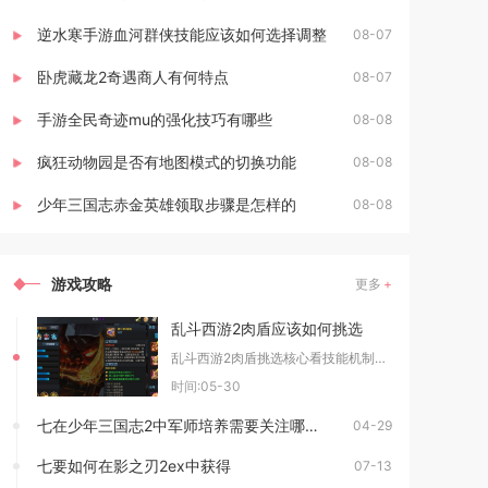
逆水寒手游血河群侠技能应该如何选择调整
08-07
卧虎藏龙2奇遇商人有何特点
08-07
手游全民奇迹mu的强化技巧有哪些
08-08
疯狂动物园是否有地图模式的切换功能
08-08
少年三国志赤金英雄领取步骤是怎样的
08-08
游戏攻略
更多
乱斗西游2肉盾应该如何挑选
乱斗西游2肉盾挑选核心看技能机制、生存属性与阵容适配，优先选地藏菩萨、白象精、牛魔王，进阶
时间:05-30
七在少年三国志2中军师培养需要关注哪些方面
04-29
七要如何在影之刃2ex中获得
07-13