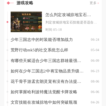
游戏攻略
更多
怎么判定攻城掠地宝石技能是否适合
判定攻城掠地宝石技能是否适合，核心在于匹配武将定位、适配战斗场景、契合晶石等级，同时规避技
时间:05-18
少年三国志中的时装能否增加战力
06-24
荒野行动mk5的社交系统怎么样
05-04
有哪些天赋适合少年三国志群雄最强阵容
06-09
如何在少年三国志2中将宝物品质升级至金色
06-23
花千骨手游孟玄朗灵宠有没有办法提高其出战的生存能力
08-06
如何掌握哈利波特魔法觉醒卡牌攻略
06-06
文官技能在攻城掠地中如何突破瓶颈
04-26