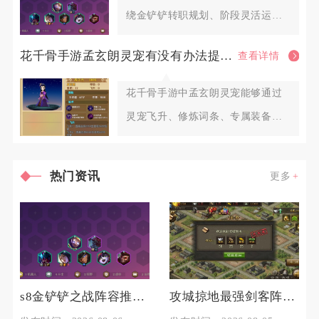
绕金铲铲转职规划、阶段灵活运
营、羁绊变阵、装备适配、对位博
花千骨手游孟玄朗灵宠有没有办法提高其出战的生存能力
查看详情
花千骨手游中孟玄朗灵宠能够通过
灵宠飞升、修炼词条、专属装备洗
炼、羁绊搭配、元神内丹以及实战
热门资讯
更多
s8金铲铲之战阵容推荐有什么技巧
攻城掠地最强剑客阵容中有哪些隐秘玩法