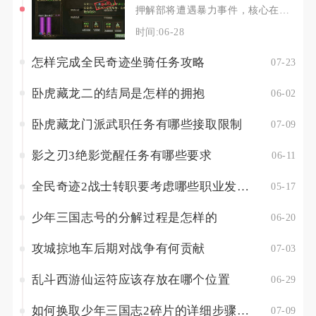
押解部将遭遇暴力事件，核心在于前置布防、梯队控场、战法反制、联盟联动四管齐下，优先保部将存
时间:06-28
怎样完成全民奇迹坐骑任务攻略
07-23
卧虎藏龙二的结局是怎样的拥抱
06-02
卧虎藏龙门派武职任务有哪些接取限制
07-09
影之刃3绝影觉醒任务有哪些要求
06-11
全民奇迹2战士转职要考虑哪些职业发展方向
05-17
少年三国志号的分解过程是怎样的
06-20
攻城掠地车后期对战争有何贡献
07-03
乱斗西游仙运符应该存放在哪个位置
06-29
如何换取少年三国志2碎片的详细步骤是什么
07-09