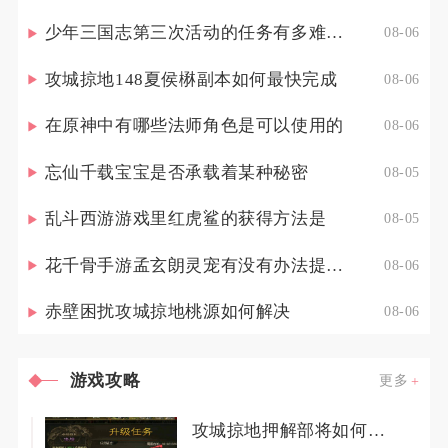
少年三国志第三次活动的任务有多难完成
08-06
攻城掠地148夏侯楙副本如何最快完成
08-06
在原神中有哪些法师角色是可以使用的
08-06
忘仙千载宝宝是否承载着某种秘密
08-05
乱斗西游游戏里红虎鲨的获得方法是
08-05
花千骨手游孟玄朗灵宠有没有办法提高其出战的生存能力
08-06
赤壁困扰攻城掠地桃源如何解决
08-06
游戏攻略
更多
攻城掠地押解部将如何应对暴力事件