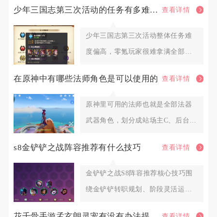
少年三国志第三次活动的任务有多难完成
查看详情
少年三国志第三次活动整体任务难
度偏高，零氪玩家很难拿满全部档
位奖励，微氪玩家也需要提前囤积
在原神中有哪些法师角色是可以使用的
查看详情
原神里可用的法师也就是全部法器
武器角色，划分成站场主C、后台副
C、功能型辅助三大类别，火系
s8金铲铲之战阵容推荐有什么技巧
查看详情
金铲铲之战S8阵容推荐核心技巧围
绕金铲铲转职规划、阶段灵活运
营、羁绊变阵、装备适配、对位博
花千骨手游孟玄朗灵宠有没有办法提高其出战的生存能力
查看详情