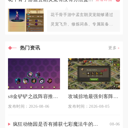
花千骨手游中孟玄朗灵宠能够通过
灵宠飞升、修炼词条、专属装备洗
炼、羁绊搭配、元神内丹以及实战
热门资讯
更多
s8金铲铲之战阵容推荐有什么技巧
攻城掠地最强剑客阵容中有哪些隐秘玩法
发布时间：2026-08-06
发布时间：2026-08-05
疯狂动物园是否有捕获七彩魔法牛的技巧
08-06