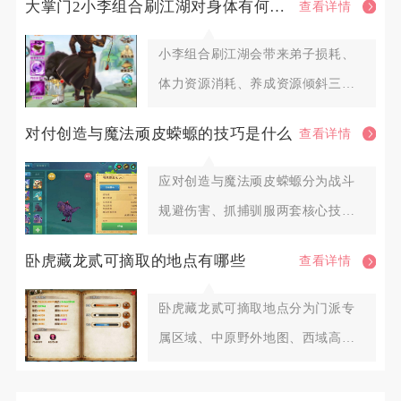
大掌门2小李组合刷江湖对身体有何影响
查看详情
小李组合刷江湖会带来弟子损耗、
体力资源消耗、养成资源倾斜三大
层面影响，合理调配阵容与扫荡节
对付创造与魔法顽皮蝾螈的技巧是什么
查看详情
应对创造与魔法顽皮蝾螈分为战斗
规避伤害、抓捕驯服两套核心技
巧，全程把控距离、打断护盾、控
卧虎藏龙贰可摘取的地点有哪些
查看详情
血
卧虎藏龙贰可摘取地点分为门派专
属区域、中原野外地图、西域高阶
区域、皇城隐藏点位、帮派专属药