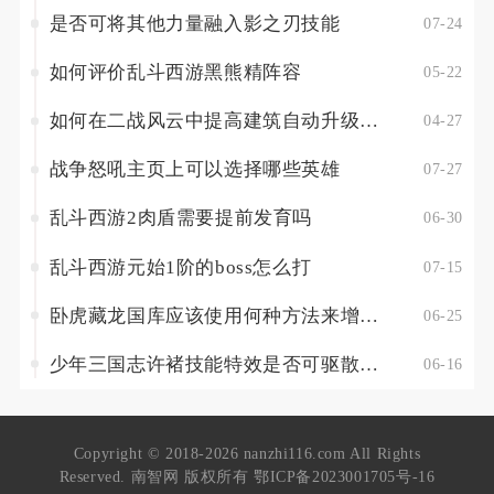
是否可将其他力量融入影之刃技能
07-24
如何评价乱斗西游黑熊精阵容
05-22
如何在二战风云中提高建筑自动升级效率
04-27
战争怒吼主页上可以选择哪些英雄
07-27
乱斗西游2肉盾需要提前发育吗
06-30
乱斗西游元始1阶的boss怎么打
07-15
卧虎藏龙国库应该使用何种方法来增加生命值
06-25
少年三国志许褚技能特效是否可驱散敌方技能
06-16
Copyright © 2018-2026 nanzhi116.com All Rights
Reserved. 南智网 版权所有
鄂ICP备2023001705号-16