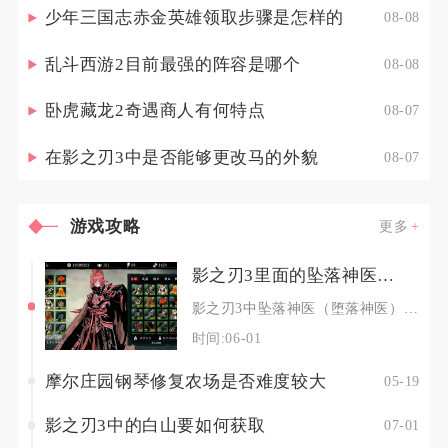
少年三国志赤金英雄领取步骤是怎样的
08-08
乱斗西游2目前最强的阵容是哪个
08-08
卧虎藏龙2奇遇商人有何特点
08-07
在影之刃3中是否能够更改马的外貌
08-07
游戏攻略
更多
影之刃3里面的坠落神医如何获得
影之刃3中坠落神医（堕落神医）主要通过心法召唤、里武林副本掉落及特定任务奖励三种途径获取，
时间:06-01
摩尔庄园钢琴修复农场是否难度较大
05-19
影之刃3中的白山要如何获取
07-01