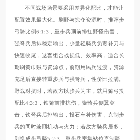
不同战场场景要采用差异化配比，才能让
配置效果最大化。刷野与掠夺资源时，推荐步
弓骑比例6:1:3，重步兵顶前排扛野怪伤害，
强弩兵后排稳定输出，少量轻骑兵负责补刀与
快速收尾，这套组合战损低、效率高，适合长
期刷黄巾贼与资源点，前期用民兵过渡，资源
充足后直接转重步兵与强弩兵，性价比拉满。
野战对抗时，若敌方以步兵为主，就用骑弓投
配比4:3:3，铁骑前排抗伤，骁骑兵侧翼突
击，铁弩兵后排输出，投石车补伤害，克制步
兵的同时兼顾机动与火力；若敌方骑兵居多，
则换成步弓骑5:2:3，重步兵密集站位克制骑