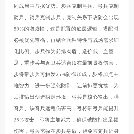
同战局中占据优势。步兵克制弓兵、弓兵克制
骑兵、骑兵克制步兵，克制关系下攻防会出现
50%的增减幅，这是配置的底层逻辑，搭配时
必须优先遵循，再结合兵种特性与战场需求细
化比例。步兵作为前排肉盾，造价低、血量
足，重步兵与近卫兵适合顶在最前吸收伤害，
步将带步兵可触发25%防御加成，步将加点主
堆智力，进一步强化防御，让前排更抗揍，为
后排输出创造稳定环境。弓兵是核心输出，强
弩兵、铁弩兵远程伤害高，弓将带弓兵能提升
25%攻击，弓将主加武力，确保破防打出足额
伤害，弓兵需躲在步兵身后，避免被骑兵近身