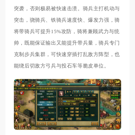
突袭，否则极易被快速击溃。骑兵主打机动与
突击，骁骑兵、铁骑兵速度快、爆发力强，骑
将带骑兵可提升15%攻防，骑将兼顾武力与统
帅，既能保证输出又能提升带兵量，骑兵专门
克制步兵集群，可快速穿插打乱敌方阵型，也
能绕后切敌方弓兵与投石车等脆皮单位。