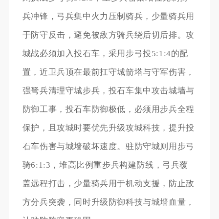
兵冲锋，弓兵集中火力压制骑兵，少量骑兵用
于防守反击，避免被敌方骑兵绕后切后排。攻
城战必须加入投石车，采用步弓投5:1:4的配
置，近卫兵顶在最前扛守城箭塔与守军伤害，
强弩兵清理守城步兵，投石车集中攻击城墙与
防御工事，投石车防御极低，必须用步兵全程
保护，且攻城时要优先升级攻城科技，提升投
石车伤害与城墙破坏速度。驻防守城则用步弓
骑6:1:3，堆高比例重步兵构建防线，弓兵覆
盖远程打击，少量骑兵用于机动支援，防止敌
方分兵突袭，同时升级防御科技与城墙血量，