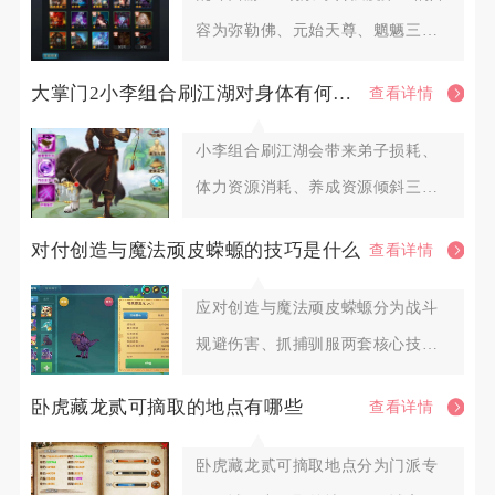
容为弥勒佛、元始天尊、魍魉三英
雄组合，这套阵容覆盖排行榜P
大掌门2小李组合刷江湖对身体有何影响
查看详情
小李组合刷江湖会带来弟子损耗、
体力资源消耗、养成资源倾斜三大
层面影响，合理调配阵容与扫荡节
对付创造与魔法顽皮蝾螈的技巧是什么
查看详情
应对创造与魔法顽皮蝾螈分为战斗
规避伤害、抓捕驯服两套核心技
巧，全程把控距离、打断护盾、控
卧虎藏龙贰可摘取的地点有哪些
查看详情
血
卧虎藏龙贰可摘取地点分为门派专