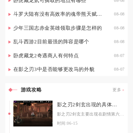
卧虎藏龙贰可摘取的地点有哪些
08-08
斗罗大陆有没有高效率的魂帝熊天赋点配置策略
08-08
少年三国志赤金英雄领取步骤是怎样的
08-08
乱斗西游2目前最强的阵容是哪个
08-08
卧虎藏龙2奇遇商人有何特点
08-07
在影之刃3中是否能够更改马的外貌
08-07
游戏攻略
更多
影之刃2剑玄出现的具体位置
影之刃2剑玄主要出现在剧情第六章、列传第六章、特定活动副本及英雄招募卡池，核心解锁位置为剧
时间:06-15