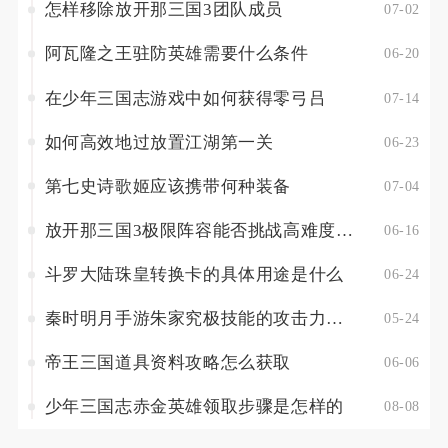
怎样移除放开那三国3团队成员
07-02
阿瓦隆之王驻防英雄需要什么条件
06-20
在少年三国志游戏中如何获得零弓吕
07-14
如何高效地过放置江湖第一关
06-23
第七史诗歌姬应该携带何种装备
07-04
放开那三国3极限阵容能否挑战高难度副本
06-16
斗罗大陆珠皇转换卡的具体用途是什么
06-24
秦时明月手游朱家究极技能的攻击力如何
05-24
帝王三国道具资料攻略怎么获取
06-06
少年三国志赤金英雄领取步骤是怎样的
08-08