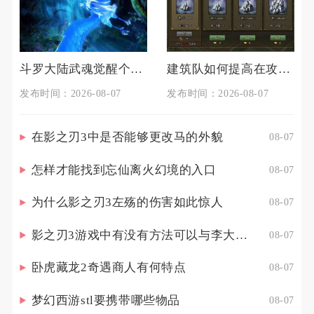
斗罗大陆武魂觉醒个人训练如何准备
建筑队如何提高在攻城掠地中的生存能力
发布时间：2026-08-07
发布时间：2026-08-07
在影之刃3中是否能够更改马的外貌
08-07
怎样才能找到忘仙离火幻境的入口
08-07
为什么影之刃3左殇的伤害如此惊人
08-07
影之刃3游戏中有没有方法可以与李大娘见面
08-07
卧虎藏龙2奇遇商人有何特点
08-07
梦幻西游stl要携带哪些物品
08-07