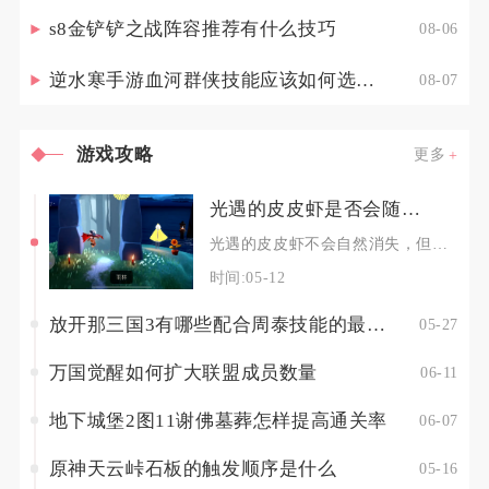
s8金铲铲之战阵容推荐有什么技巧
08-06
逆水寒手游血河群侠技能应该如何选择调整
08-07
游戏攻略
更多
光遇的皮皮虾是否会随着时间而消失
光遇的皮皮虾不会自然消失，但可通过特定地图机制、操作技巧或串线方式使其暂时脱离或隐匿，并非
时间:05-12
放开那三国3有哪些配合周泰技能的最佳战术
05-27
万国觉醒如何扩大联盟成员数量
06-11
地下城堡2图11谢佛墓葬怎样提高通关率
06-07
原神天云峠石板的触发顺序是什么
05-16