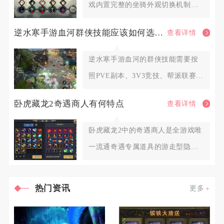
戏内置完整的坐骑外观切换机制，
解锁对应外观资源后即可自由更
逆水寒手游血河群侠技能应该如何选择调整
查看详情
逆水寒手游血河的群侠技能需要按
照PVE副本、3V3竞技、帮派联赛三
类场景划分固定搭配，围绕
卧虎藏龙2奇遇商人有何特点
查看详情
卧虎藏龙2中的奇遇商人是全游戏唯
一流通奇遇专属道具的游走型隐藏
NPC，不会固定定点刷新，也
热门资讯
更多