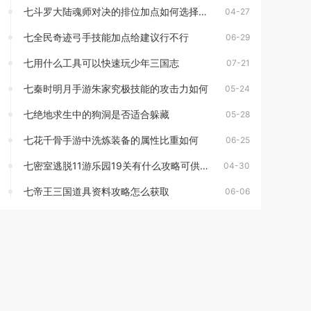
七斗罗大陆魂师对决的排位加点如何选择合适
04-27
七全民奇迹弓手技能加点给建议行不行
06-29
七用什么工具可以快速玩少年三国志
07-21
七秦时明月手游朱家究极技能的攻击力如何
05-24
七绝地求生中的狗洞是否适合躲藏
05-28
七花千骨手游中洗炼装备的属性比重如何
06-25
七密室逃脱11游乐园19关有什么攻略可供参考
04-30
七帝王三国道具资料攻略怎么获取
06-06