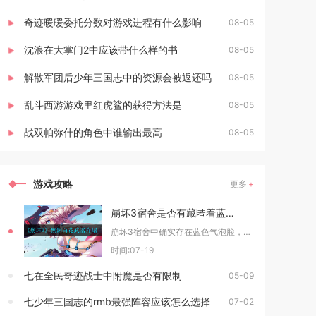
奇迹暖暖委托分数对游戏进程有什么影响
08-05
沈浪在大掌门2中应该带什么样的书
08-05
解散军团后少年三国志中的资源会被返还吗
08-05
乱斗西游游戏里红虎鲨的获得方法是
08-05
战双帕弥什的角色中谁输出最高
08-05
游戏攻略
更多
崩坏3宿舍是否有藏匿着蓝色气泡脸
崩坏3宿舍中确实存在蓝色气泡脸，它是女武神触发随机事件的标识，并非隐藏彩蛋或特殊NPC。蓝
时间:07-19
七在全民奇迹战士中附魔是否有限制
05-09
七少年三国志的rmb最强阵容应该怎么选择
07-02