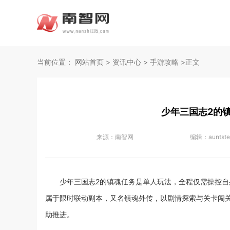
当前位置：
网站首页
>
资讯中心
>
手游攻略
>正文
少年三国志2的
来源：
南智网
编辑：
auntst
少年三国志2的镇魂任务是单人玩法，全程仅需操控
属于限时联动副本，又名镇魂外传，以剧情探索与关卡闯
助推进。