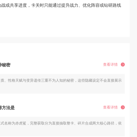
助战或共享进度，卡关时只能通过提升战力、优化阵容或钻研路线
种秘密
查看详情
资质、性格天赋与变异遗传三重不为人知的秘密，这些隐藏设定不会直接展示在宠物面
得方法是
查看详情
正式名称为赤虎鲨，完整获取分为直接抽取整卡、碎片合成两大核心路径，依托寻仙捉