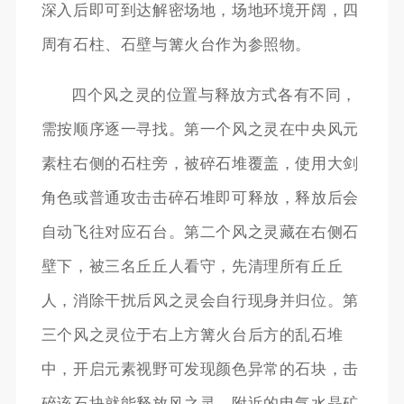
深入后即可到达解密场地，场地环境开阔，四
周有石柱、石壁与篝火台作为参照物。
四个风之灵的位置与释放方式各有不同，
需按顺序逐一寻找。第一个风之灵在中央风元
素柱右侧的石柱旁，被碎石堆覆盖，使用大剑
角色或普通攻击击碎石堆即可释放，释放后会
自动飞往对应石台。第二个风之灵藏在右侧石
壁下，被三名丘丘人看守，先清理所有丘丘
人，消除干扰后风之灵会自行现身并归位。第
三个风之灵位于右上方篝火台后方的乱石堆
中，开启元素视野可发现颜色异常的石块，击
碎该石块就能释放风之灵，附近的电气水晶矿