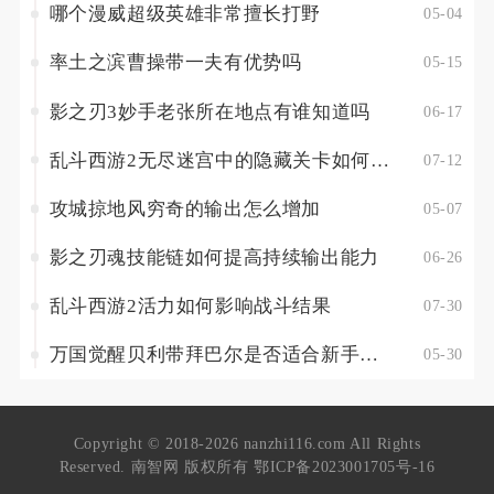
哪个漫威超级英雄非常擅长打野
05-04
率土之滨曹操带一夫有优势吗
05-15
影之刃3妙手老张所在地点有谁知道吗
06-17
乱斗西游2无尽迷宫中的隐藏关卡如何触发
07-12
攻城掠地风穷奇的输出怎么增加
05-07
影之刃魂技能链如何提高持续输出能力
06-26
乱斗西游2活力如何影响战斗结果
07-30
万国觉醒贝利带拜巴尔是否适合新手玩家
05-30
Copyright © 2018-2026 nanzhi116.com All Rights
Reserved. 南智网 版权所有
鄂ICP备2023001705号-16