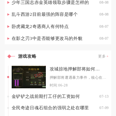
少年三国志赤金英雄领取步骤是怎样的
08-08
乱斗西游2目前最强的阵容是哪个
08-08
卧虎藏龙2奇遇商人有何特点
08-07
在影之刃3中是否能够更改马的外貌
08-07
游戏攻略
更多
攻城掠地押解部将如何应对暴力事件
押解部将遭遇暴力事件，核心在于前置布防、梯队控场、战法反制、联盟联动四管齐下，优先保部将存
时间:06-28
金铲铲之战前期打工仔的工资如何
07-13
全民奇迹日魂石组合的强弱之处在哪里
07-09