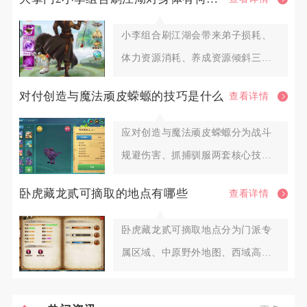
小李组合刷江湖会带来弟子损耗、
体力资源消耗、养成资源倾斜三大
层面影响，合理调配阵容与扫荡节
对付创造与魔法顽皮蝾螈的技巧是什么
查看详情
应对创造与魔法顽皮蝾螈分为战斗
规避伤害、抓捕驯服两套核心技
巧，全程把控距离、打断护盾、控
卧虎藏龙贰可摘取的地点有哪些
查看详情
血
卧虎藏龙贰可摘取地点分为门派专
属区域、中原野外地图、西域高阶
区域、皇城隐藏点位、帮派专属药