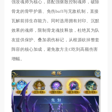
强攻魂师为核心，搭配强驱散控制魂师，破除
骨龙的骨甲护盾、免伤buff与无敌机制，直接
瓦解前排生存能力。同时选用拥有封印、沉默
效果的魂师，限制骨龙魂技释放，杜绝其为队
友提供保护、叠加易伤标记，从根源砍掉整套
阵容的核心加成，避免敌方主C吃到高额伤害
增幅。