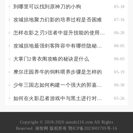
到哪里可以找到原神刀的小狗
05-18
攻城掠地聚力幻影的培养过程是否困难
07-16
怎样在影之刃3弦者中提升技能的使用效果
06-20
攻城掠地最强剑客阵容中有哪些隐秘玩法
08-05
大掌门2青衣阁攻略的秘诀是什么
06-03
摩尔庄园养牛的饲料喂养步骤是怎样的
05-19
少年三国志如何构建一个强大的郭嘉单金阵容
06-30
如何在火影忍者游戏中与黑土进行对线交战
05-26
Copyright © 2018-2026 nanzhi116.com All Rights
Reserved. 南智网 版权所有
鄂ICP备2023001705号-16