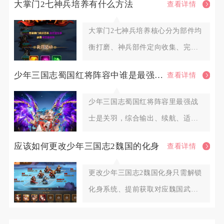
大掌门2七神兵培养有什么方法
查看详情
节，
大掌门2七神兵培养核心分为部件均
衡打磨、神兵部件定向收集、完整
神兵锻造进阶、资源规划分配四
少年三国志蜀国红将阵容中谁是最强的战士
查看详情
少年三国志蜀国红将阵容里最强战
士是关羽，综合输出、续航、适配
性与全场景实战表现，其余赵云、
应该如何更改少年三国志2魏国的化身
查看详情
更改少年三国志2魏国化身只需解锁
化身系统、提前获取对应魏国武将
化身符，通过主角头像入口进入