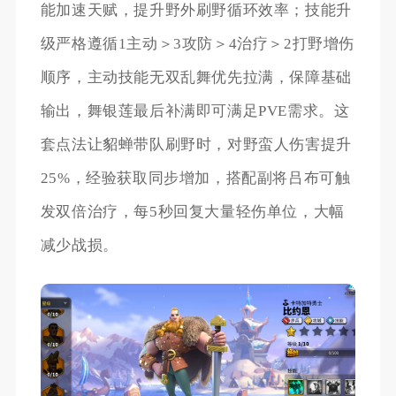
能加速天赋，提升野外刷野循环效率；技能升
级严格遵循1主动＞3攻防＞4治疗＞2打野增伤
顺序，主动技能无双乱舞优先拉满，保障基础
输出，舞银莲最后补满即可满足PVE需求。这
套点法让貂蝉带队刷野时，对野蛮人伤害提升
25%，经验获取同步增加，搭配副将吕布可触
发双倍治疗，每5秒回复大量轻伤单位，大幅
减少战损。