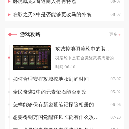
卧虎藏龙2奇遇商人有何特点
08-07
在影之刃3中是否能够更改马的外貌
08-07
游戏攻略
更多
攻城掠地羽扇纶巾的装配有何要点
羽扇纶巾是联合觉醒武将周诸的专属宝物，装配核心在于绑定周诸、优先满属性、搭配专属御宝、适配
时间:06-10
如何合理安排攻城掠地收刮的时间
07-07
全民奇迹2中的元素萤石能否更改
05-02
怎样能够保存新盗墓笔记探险相册的质量
06-06
想要得到万国觉醒狂风长靴有什么攻略可以参考
07-20