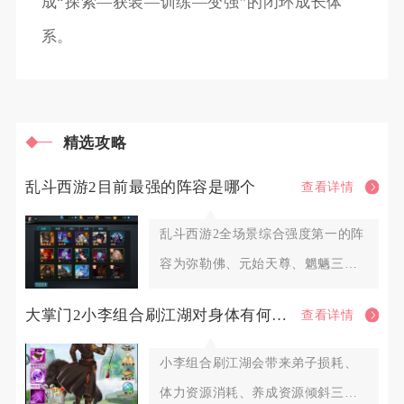
成“探索—获装—训练—变强”的闭环成长体
系。
精选攻略
乱斗西游2目前最强的阵容是哪个
查看详情
乱斗西游2全场景综合强度第一的阵
容为弥勒佛、元始天尊、魍魉三英
雄组合，这套阵容覆盖排行榜P
大掌门2小李组合刷江湖对身体有何影响
查看详情
小李组合刷江湖会带来弟子损耗、
体力资源消耗、养成资源倾斜三大