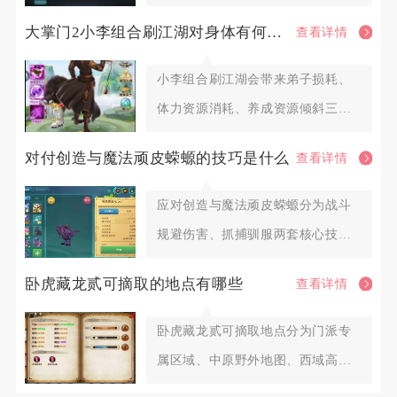
雄组合，这套阵容覆盖排行榜P
大掌门2小李组合刷江湖对身体有何影响
查看详情
小李组合刷江湖会带来弟子损耗、
体力资源消耗、养成资源倾斜三大
层面影响，合理调配阵容与扫荡节
对付创造与魔法顽皮蝾螈的技巧是什么
查看详情
应对创造与魔法顽皮蝾螈分为战斗
规避伤害、抓捕驯服两套核心技
巧，全程把控距离、打断护盾、控
卧虎藏龙贰可摘取的地点有哪些
查看详情
血
卧虎藏龙贰可摘取地点分为门派专
属区域、中原野外地图、西域高阶
区域、皇城隐藏点位、帮派专属药