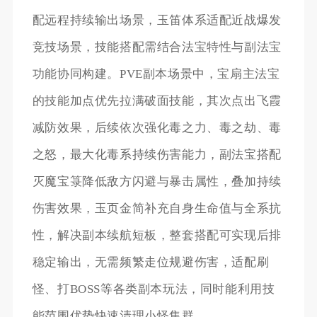
配远程持续输出场景，玉笛体系适配近战爆发
竞技场景，技能搭配需结合法宝特性与副法宝
功能协同构建。PVE副本场景中，宝扇主法宝
的技能加点优先拉满破面技能，其次点出飞霞
减防效果，后续依次强化毒之力、毒之劫、毒
之怒，最大化毒系持续伤害能力，副法宝搭配
灭魔宝箓降低敌方闪避与暴击属性，叠加持续
伤害效果，玉页金简补充自身生命值与全系抗
性，解决副本续航短板，整套搭配可实现后排
稳定输出，无需频繁走位规避伤害，适配刷
怪、打BOSS等各类副本玩法，同时能利用技
能范围优势快速清理小怪集群。