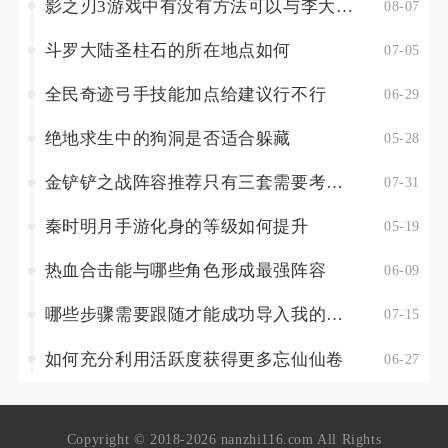
影之刃3游戏中有没有方法可以与李大娘见面
08-07
斗罗大陆圣柱石的所在地点如何
07-05
全民奇迹弓手技能加点给建议行不行
06-29
绝地求生中的狗洞是否适合躲藏
05-28
金铲铲之战阵容推荐只有三套需要考虑游戏版本的变动吗
07-31
秦时明月手游化身的等级如何提升
05-19
热血合击能与哪些角色形成最强阵容
06-09
哪些步骤需要跟随才能成功导入我的世界模组
07-15
如何充分利用活跃度获得更多忘仙仙卷
06-27
Copyright © 2018-2026 nanzhi116.com All Rights