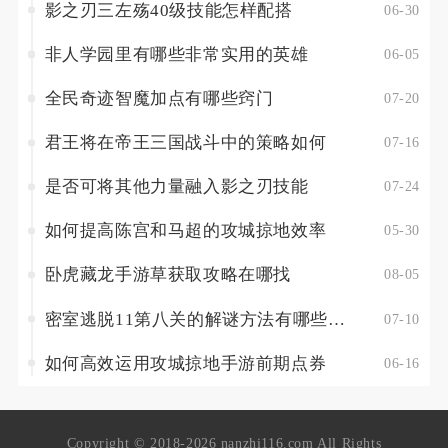
影之刃三左殇40级技能怎样配搭
06-30
非人学园里有哪些非常实用的英雄
06-05
全民奇迹智魔加点有哪些窍门
07-20
君王将在帝王三国战斗中的策略如何
07-16
是否可将其他力量融入影之刃技能
07-24
如何提高陈宫和马超的攻城掠地效率
05-30
卧虎藏龙手游草获取攻略在哪找
08-05
密室逃脱11第八关的解谜方法有哪些技巧
07-10
如何高效运用攻城掠地手游前期点券
06-16
Copyright © 2018-2026 nanzhi116.com All Rights