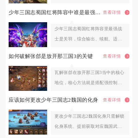
封锁敌方路线的核心作用，是大规
少年三国志蜀国红将阵容中谁是最强的战士
查看详情
少年三国志蜀国红将阵容里最强战
士是关羽，综合输出、续航、适配
性与全场景实战表现，其余赵云、
如何破解张郃是放开那三国3的关键
查看详情
瓦解张郃在放开那三国3当中的核心
地位，核心方法就是搭配强控制武
将打乱突袭节奏，调整布阵规避
应该如何更改少年三国志2魏国的化身
查看详情
更改少年三国志2魏国化身只需解锁
化身系统、提前获取对应魏国武将
化身符，通过主角头像入口进入