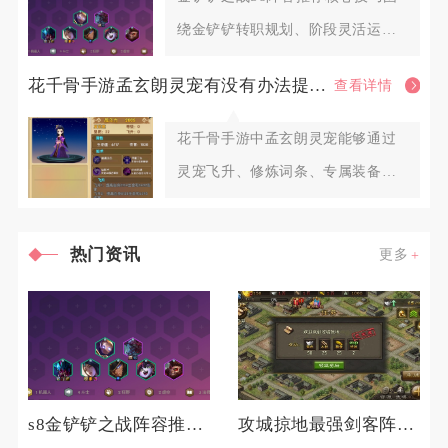
绕金铲铲转职规划、阶段灵活运
营、羁绊变阵、装备适配、对位博
花千骨手游孟玄朗灵宠有没有办法提高其出战的生存能力
查看详情
花千骨手游中孟玄朗灵宠能够通过
灵宠飞升、修炼词条、专属装备洗
炼、羁绊搭配、元神内丹以及实战
热门资讯
更多
s8金铲铲之战阵容推荐有什么技巧
攻城掠地最强剑客阵容中有哪些隐秘玩法