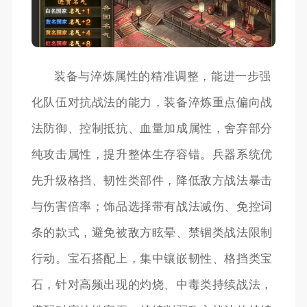
装备与淬炼属性的精准调整，能进一步强
化队伍对抗战法的能力，装备淬炼重点偏向战
法防御、控制抵抗、血量加成属性，舍弃部分
纯攻击属性，提升整体生存容错。兵器系统优
先升级格挡、韧性类部件，降低敌方战法暴击
与伤害倍率；饰品选择带有战法减伤、免控词
条的款式，避免被敌方眩晕、禁锢类战法限制
行动。宝石搭配上，集中镶嵌韧性、格挡类宝
石，针对高频出现的灼烧、中毒类持续战法，