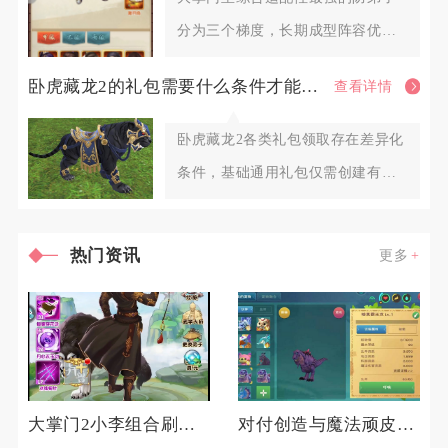
分为三个梯度，长期成型阵容优先
选择扫地僧作为核心前排防弟子，
卧虎藏龙2的礼包需要什么条件才能领取
查看详情
卧虎藏龙2各类礼包领取存在差异化
条件，基础通用礼包仅需创建有效
游戏角色，渠道专属、限时活动
热门资讯
更多
大掌门2小李组合刷江湖对身体有何影响
对付创造与魔法顽皮蝾螈的技巧是什么