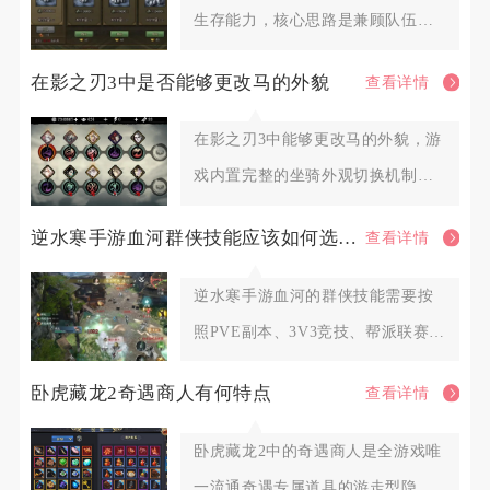
生存能力，核心思路是兼顾队伍基
础坦度、机动避险手段、阵地防护
在影之刃3中是否能够更改马的外貌
查看详情
在影之刃3中能够更改马的外貌，游
戏内置完整的坐骑外观切换机制，
解锁对应外观资源后即可自由更
逆水寒手游血河群侠技能应该如何选择调整
查看详情
逆水寒手游血河的群侠技能需要按
照PVE副本、3V3竞技、帮派联赛三
类场景划分固定搭配，围绕
卧虎藏龙2奇遇商人有何特点
查看详情
卧虎藏龙2中的奇遇商人是全游戏唯
一流通奇遇专属道具的游走型隐藏