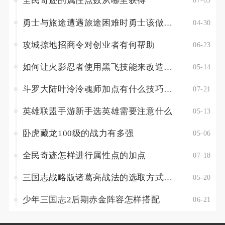
全民奇迹的属性点数从哪里获得
07-05
勇士与旅途遭遇旅途困难时勇士该做何取舍
04-30
攻城掠地招商令对创业者有何帮助
06-23
如何让火影忍者使用黑飞技能来改造忍者
05-14
斗罗大陆叶泠泠魂师加点有什么技巧和建议
07-21
英雄联盟手游新手选英雄需要注意什么
05-13
卧虎藏龙100级的战力有多强
05-06
全民奇迹怎样进行属性点的加点
07-18
三国志战略版诸葛亮战法的选取方式有哪些
05-20
少年三国志2后期赤金阵容怎样搭配
06-21