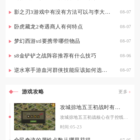
影之刃3游戏中有没有方法可以与李大娘见面
08-07
卧虎藏龙2奇遇商人有何特点
08-07
梦幻西游stl要携带哪些物品
08-07
s8金铲铲之战阵容推荐有什么技巧
08-06
逆水寒手游血河群侠技能应该如何选择调整
08-07
游戏攻略
更多
攻城掠地五王初战时有哪些需要注意的事项
攻城掠地五王初战核心在于控线防守、武将适配、影子合理投放与团队协同，关键是守住内三城、堵死
时间:05-23