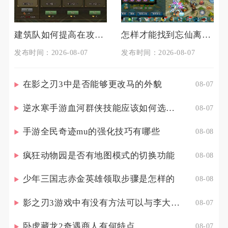
建筑队如何提高在攻城掠地中的生存能力
怎样才能找到忘仙离火幻境的入口
发布时间：2026-08-07
发布时间：2026-08-07
在影之刃3中是否能够更改马的外貌
08-07
逆水寒手游血河群侠技能应该如何选择调整
08-07
手游全民奇迹mu的强化技巧有哪些
08-08
疯狂动物园是否有地图模式的切换功能
08-08
少年三国志赤金英雄领取步骤是怎样的
08-08
影之刃3游戏中有没有方法可以与李大娘见面
08-07
卧虎藏龙2奇遇商人有何特点
08-07