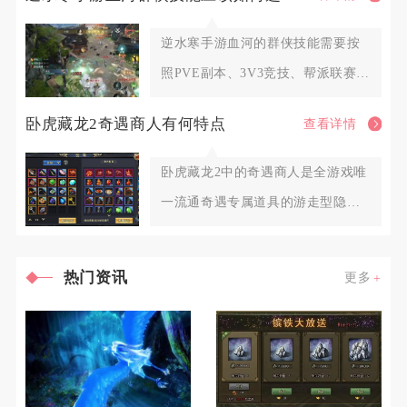
逆水寒手游血河的群侠技能需要按
照PVE副本、3V3竞技、帮派联赛三
类场景划分固定搭配，围绕
卧虎藏龙2奇遇商人有何特点
查看详情
卧虎藏龙2中的奇遇商人是全游戏唯
一流通奇遇专属道具的游走型隐藏
NPC，不会固定定点刷新，也
热门资讯
更多