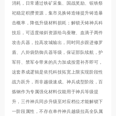
消耗，日常通过铁矿采集、国战奖励、镔铁祭
祀稳定积攒资源，集市兑换铸造锤提升铸造暴
击概率，降低升级材料损耗；解锁天铸神兵科
技后，可适度倾斜资源给乌蚕鞭、血滴子两件
攻击兵器，拉高攻城输出，同时同步跟进修罗
盾、八卦袋防御兵器等级，保证部队续航，护
军符、禁军令带来的兵力加成按需补齐即可，
这套养成逻辑是依托科技拓宽上限实现阶段性
战力跃升，而非越级速成。神兵成型阶段，百
炼钢作为专属强化材料仅能用于神兵等级提
升，三件神兵同步升级至对应档位才能解锁下
一阶段属性，不存在单件神兵越级拉高全队属