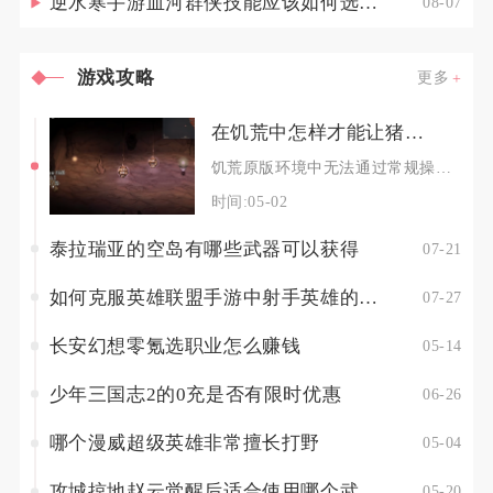
逆水寒手游血河群侠技能应该如何选择调整
08-07
游戏攻略
更多
在饥荒中怎样才能让猪王变得愤怒
饥荒原版环境中无法通过常规操作让猪王进入愤怒与敌对状态，猪王为永久中立无敌单位，仅能通过特
时间:05-02
泰拉瑞亚的空岛有哪些武器可以获得
07-21
如何克服英雄联盟手游中射手英雄的弱点
07-27
长安幻想零氪选职业怎么赚钱
05-14
少年三国志2的0充是否有限时优惠
06-26
哪个漫威超级英雄非常擅长打野
05-04
攻城掠地赵云觉醒后适合使用哪个武将技
05-20