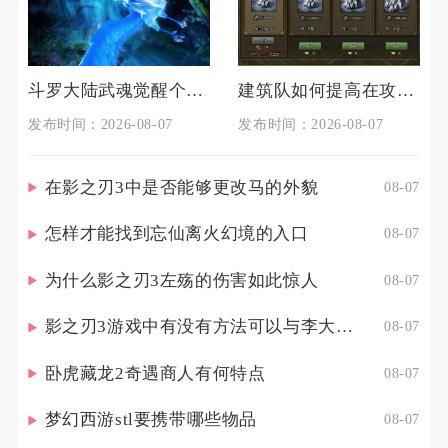
斗罗大陆武魂觉醒个人训练如何准备
建筑队如何提高在攻城掠地中的生存能力
发布时间：2026-08-07
发布时间：2026-08-07
在影之刃3中是否能够更改马的外貌
08-07
怎样才能找到忘仙离火幻境的入口
08-07
为什么影之刃3左殇的伤害如此惊人
08-07
影之刃3游戏中有没有方法可以与李大娘见面
08-07
卧虎藏龙2奇遇商人有何特点
08-07
梦幻西游stl要携带哪些物品
08-07