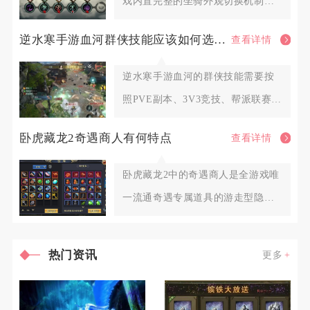
戏内置完整的坐骑外观切换机制，
解锁对应外观资源后即可自由更
逆水寒手游血河群侠技能应该如何选择调整
查看详情
逆水寒手游血河的群侠技能需要按
照PVE副本、3V3竞技、帮派联赛三
类场景划分固定搭配，围绕
卧虎藏龙2奇遇商人有何特点
查看详情
卧虎藏龙2中的奇遇商人是全游戏唯
一流通奇遇专属道具的游走型隐藏
NPC，不会固定定点刷新，也
热门资讯
更多