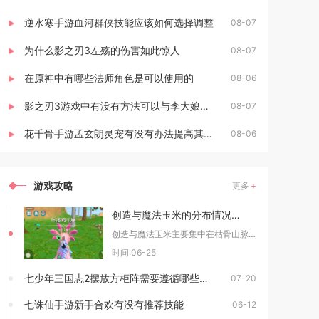
逆水寒手游血河群侠技能应该如何选择调整
08-07
为什么影之刃3左殇的伤害如此惊人
08-07
在原神中有哪些法师角色是可以使用的
08-06
影之刃3游戏中有没有方法可以与李大娘见面
08-07
花千骨手游孟玄朗灵宠有没有办法提高其出战的生存能力
08-06
游戏攻略
更多
创造与魔法玉米的分布情况如何
创造与魔法玉米主要集中在枯骨山脉、乐乐河谷上方峡谷与银月丘陵三大区域，其中枯骨山脉密度最高
时间:06-25
七少年三国志2摆放方柜阵需要遵循哪些战略原则
07-20
七诛仙手游新手合欢有没有推荐技能
06-12