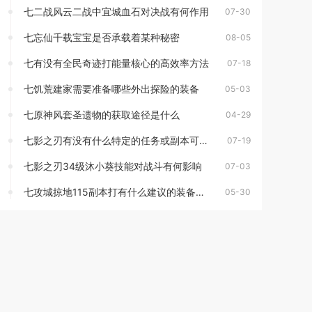
七二战风云二战中宜城血石对决战有何作用
07-30
七忘仙千载宝宝是否承载着某种秘密
08-05
七有没有全民奇迹打能量核心的高效率方法
07-18
七饥荒建家需要准备哪些外出探险的装备
05-03
七原神风套圣遗物的获取途径是什么
04-29
七影之刃有没有什么特定的任务或副本可以获得乌金板
07-19
七影之刃34级沐小葵技能对战斗有何影响
07-03
七攻城掠地115副本打有什么建议的装备属性
05-30