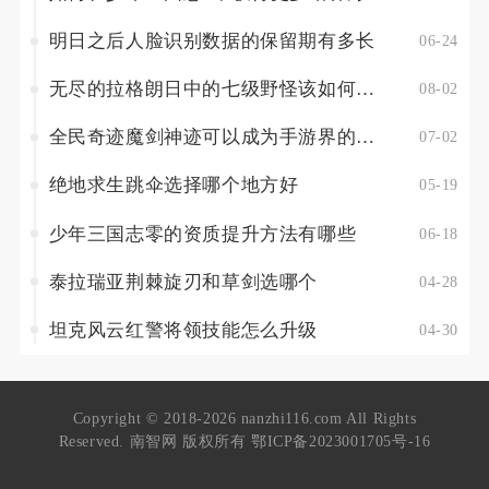
明日之后人脸识别数据的保留期有多长
06-24
无尽的拉格朗日中的七级野怪该如何攻略
08-02
全民奇迹魔剑神迹可以成为手游界的霸主吗
07-02
绝地求生跳伞选择哪个地方好
05-19
少年三国志零的资质提升方法有哪些
06-18
泰拉瑞亚荆棘旋刃和草剑选哪个
04-28
坦克风云红警将领技能怎么升级
04-30
Copyright © 2018-2026 nanzhi116.com All Rights
Reserved. 南智网 版权所有
鄂ICP备2023001705号-16