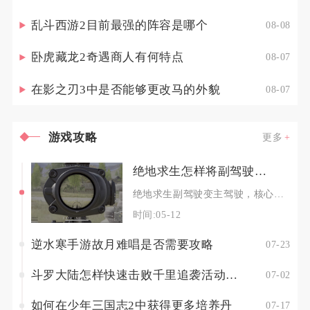
乱斗西游2目前最强的阵容是哪个
08-08
卧虎藏龙2奇遇商人有何特点
08-07
在影之刃3中是否能够更改马的外貌
08-07
游戏攻略
更多
绝地求生怎样将副驾驶变成主驾驶
绝地求生副驾驶变主驾驶，核心用Ctrl+1一键切换；也可自定义单键，行驶中也能秒切，实战接
时间:05-12
逆水寒手游故月难唱是否需要攻略
07-23
斗罗大陆怎样快速击败千里追袭活动中的强敌
07-02
如何在少年三国志2中获得更多培养丹
07-17