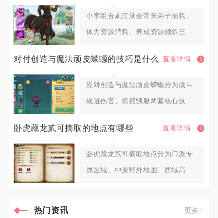
小李组合刷江湖会带来弟子损耗、
体力资源消耗、养成资源倾斜三大
层面影响，合理调配阵容与扫荡节
对付创造与魔法顽皮蝾螈的技巧是什么
查看详情
应对创造与魔法顽皮蝾螈分为战斗
规避伤害、抓捕驯服两套核心技
巧，全程把控距离、打断护盾、控
卧虎藏龙贰可摘取的地点有哪些
查看详情
血
卧虎藏龙贰可摘取地点分为门派专
属区域、中原野外地图、西域高阶
区域、皇城隐藏点位、帮派专属药
热门资讯
更多