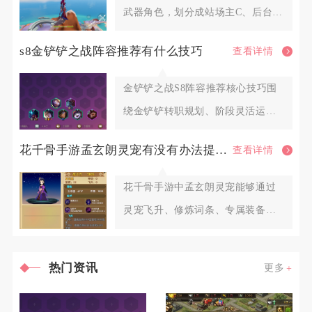
武器角色，划分成站场主C、后台副
C、功能型辅助三大类别，火系
s8金铲铲之战阵容推荐有什么技巧
查看详情
金铲铲之战S8阵容推荐核心技巧围
绕金铲铲转职规划、阶段灵活运
营、羁绊变阵、装备适配、对位博
花千骨手游孟玄朗灵宠有没有办法提高其出战的生存能力
查看详情
花千骨手游中孟玄朗灵宠能够通过
灵宠飞升、修炼词条、专属装备洗
炼、羁绊搭配、元神内丹以及实战
热门资讯
更多